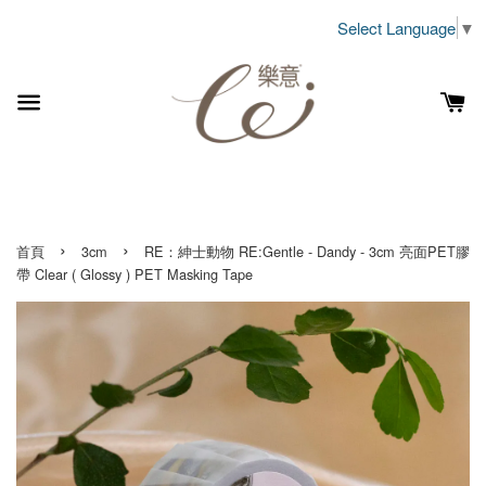
Select Language
▼
›
›
首頁
3cm
RE：紳士動物 RE:Gentle - Dandy - 3cm 亮面PET膠
帶 Clear ( Glossy ) PET Masking Tape