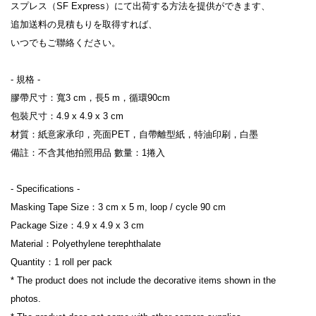
スプレス（SF Express）にて出荷する方法を提供ができます、
追加送料の見積もりを取得すれば、
いつでもご聯絡ください。
- 規格 -
膠帶尺寸：寬3 cm，長5 m，循環90cm
包裝尺寸：4.9 x 4.9 x 3 cm
材質：紙意家承印，亮面PET，自帶離型紙，特油印刷，白墨
備註：不含其他拍照用品 數量：1捲入
- Specifications -
Masking Tape Size：3 cm x 5 m, loop / cycle 90 cm
Package Size：4.9 x 4.9 x 3 cm
Material：
Polyethylene terephthalate
Quantity：1 roll per pack
* The product does not include the decorative items shown in the 
photos.