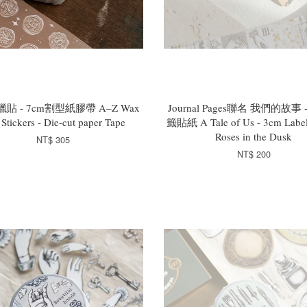
蠟貼 - 7cm割型紙膠帶 A–Z Wax
Journal Pages聯名 我們的故事 
 Stickers - Die-cut paper Tape
籤貼紙 A Tale of Us - 3cm Label 
Roses in the Dusk
NT$ 305
NT$ 200