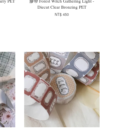
arry PET
膠帶 Forest Witch Gathering Light -
Diecut Clear Bronzing PET
NT$ 450