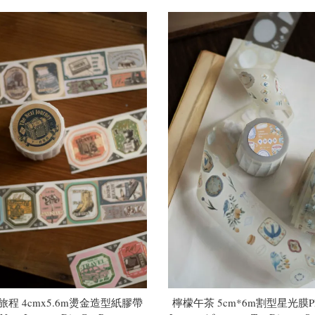
旅程 4cmx5.6m燙金造型紙膠帶
檸檬午茶 5cm*6m割型星光膜P