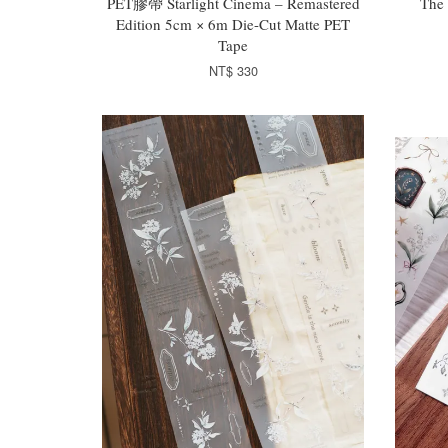
PET膠帶 Starlight Cinema – Remastered
The 
Edition 5cm × 6m Die-Cut Matte PET
Tape
NT$ 330