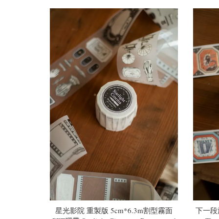
星光影院 重製版 5cm*6.3m割型霧面
下一段