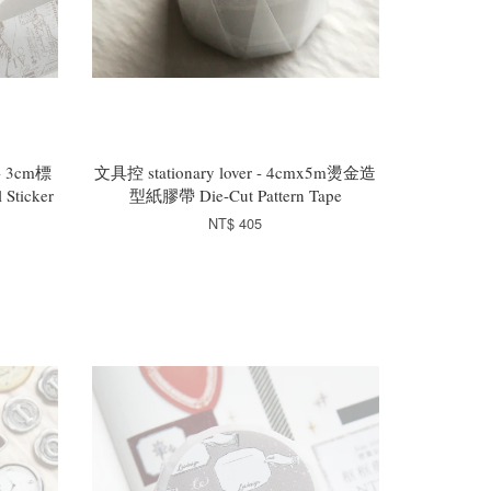
- 3cm標
文具控 stationary lover - 4cmx5m燙金造
Sticker
型紙膠帶 Die-Cut Pattern Tape
NT$ 405