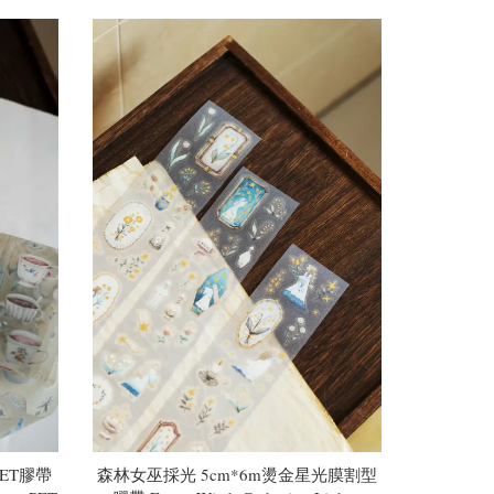
ET膠帶
森林女巫採光 5cm*6m燙金星光膜割型