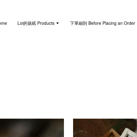
ome
Loi的孩紙 Products
下單細則 Before Placing an Order