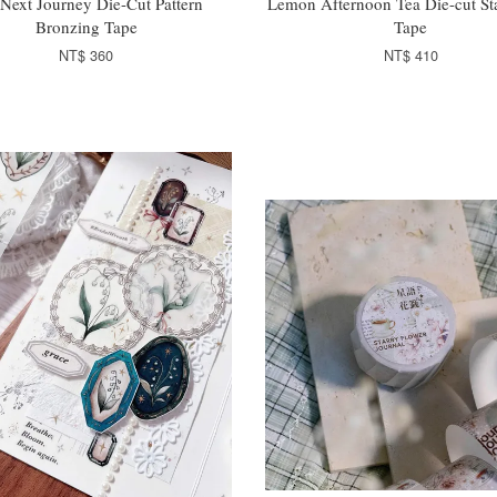
Next Journey Die-Cut Pattern
Lemon Afternoon Tea Die-cut St
Bronzing Tape
Tape
NT$ 360
NT$ 410