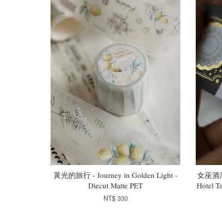
黃光的旅行 - Journey in Golden Light -
女巫酒店
Diecut Matte PET
Hotel T
NT$ 330