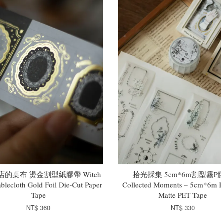
的桌布 燙金割型紙膠帶 Witch
拾光採集 5cm*6m割型霧P
ablecloth Gold Foil Die-Cut Paper
Collected Moments – 5cm*6m 
Tape
Matte PET Tape
NT$ 360
NT$ 330