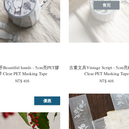
售完
eautiful hands - 5cm亮PET膠
古董文具Vintage Script - 5c
 Clear PET Masking Tape
Clear PET Masking Tape
NT$ 405
NT$ 405
優惠