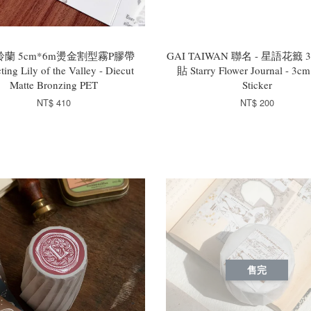
蘭 5cm*6m燙金割型霧P膠帶
GAI TAIWAN 聯名 - 星語花籤 
ting Lily of the Valley - Diecut
貼 Starry Flower Journal - 3cm
Matte Bronzing PET
Sticker
NT$ 410
NT$ 200
售完