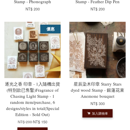
Stamp - Phonograph
Stamp - Feather Dip Pen
NT$ 200
NT$ 200
優惠
逐光之香 印章 - 1入隨機出貨
星辰染木印章 Starry Stars
(特別款已售鑿)Fragrance of
dyed wood Stamp - 銀蓮花束
Chasing Light Stamp - 1
Anemone bouquet
random item/purchase, 6
NT$ 300
designs/styles in total(Special
加入購物車
Edition - Sold Out)
NT$ 200
NT$ 150