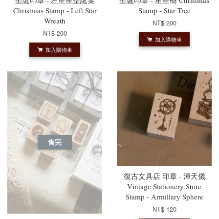
Christmas Stamp - Left Star
Stamp - Star Tree
Wreath
NT$ 200
NT$ 200
加入購物車
加入購物車
售完
復古文具店 印章 - 渾天儀
Vintage Stationery Store
Stamp - Armillary Sphere
NT$ 120