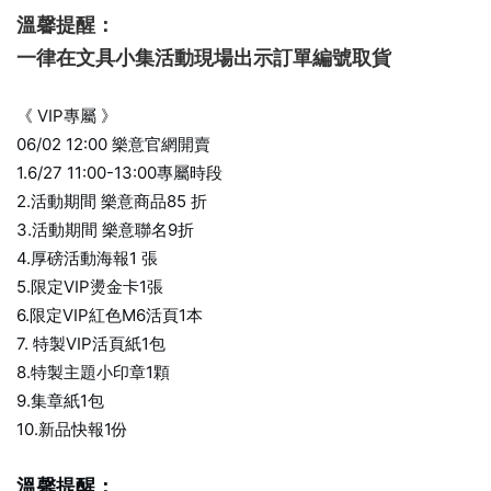
溫馨提醒：
一律在文具小集活動現場出示訂單編號取貨
《 VIP專屬 》
06/02 12:00 樂意官網開賣
1.6/27 11:00-13:00專屬時段
2.活動期間 樂意商品85 折
3.活動期間 樂意聯名9折
4.厚磅活動海報1 張
5.限定VIP燙金卡1張
6.限定VIP紅色M6活頁1本
7. 特製VIP活頁紙1包
8.特製主題小印章1顆
9.集章紙1包
10.新品快報1份
溫馨提醒：