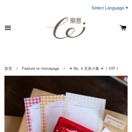
Select Language
▼
›
›
首頁
Feature on homepage
✦ No. 4 文具小集 ✦《 VIP 》