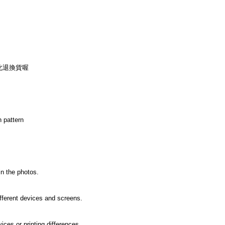
此退換貨喔
 pattern
in the photos.
ifferent devices and screens.
ices or printing differences.