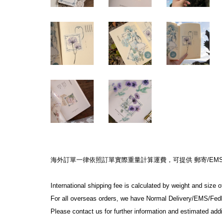
海外訂單一律依照訂單實際重量計算運費，可提供 郵寄/EMS/F
International shipping fee is calculated by weight and size 
For all overseas orders, we have Normal Delivery/EMS/Fed
Please contact us for further information and estimated addi