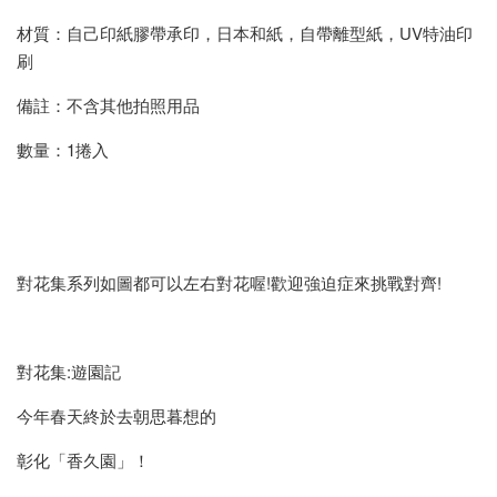
材質：自己印紙膠帶承印，日本和紙，自帶離型紙，UV特油印
刷
備註：不含其他拍照用品
數量：1捲入
對花集系列如圖都可以左右對花喔!歡迎強迫症來挑戰對齊!
對花集:遊園記
今年春天終於去朝思暮想的
彰化「香久園」！