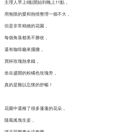
主理人早上6點開始到晚上11點，
用無限的愛和熱情整理一個不大，
但是非常精緻的花園，
每個角落都美不勝收，
還有咖啡廳來擺攤，
買杯玫瑰熱拿鐵，
坐在盛開的粉橘色玫瑰旁，
真的是難以忘懷的舒暢！
花園中還種了很多蓬蓬的花朵，
隨風搖曳生姿，
讓王同學畫出這套圖，