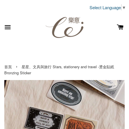
Select Language
▼
›
首頁
星星、文具與旅行 Stars, stationery and travel -燙金貼紙
Bronzing Sticker