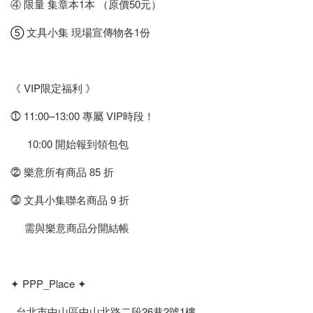
④ 限量 集章本1本 （原價50元）
文具小集 現場宣傳物各1份
⑤
《 VIP限定福利 》
⓵ 11:00–13:00 專屬 VIP時段！
10:00 開始報到領包包
⓶ 樂意所有商品 85 折
⓷ 文具小集聯名商品 9 折
需與樂意商品分開結帳
✦ PPP_Place ✦
台北市中山區中山北路二段26巷2號1樓