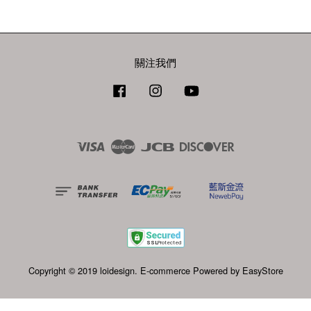
關注我們
Facebook
Instagram
YouTube
Visa
Master
JCB
Discover
Copyright © 2019 loidesign. E-commerce Powered by
EasyStore