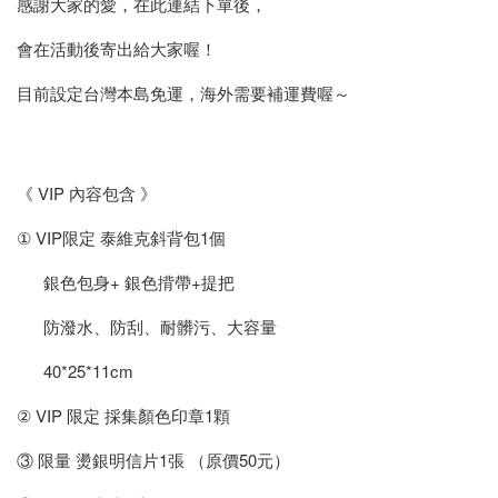
感謝大家的愛，在此連結下單後，
會在活動後寄出給大家喔！
目前設定台灣本島免運，海外需要補運費喔～
《 VIP 內容包含 》
① VIP限定 泰維克斜背包1個
銀色包身+ 銀色揹帶+提把
防潑水、防刮、耐髒污、大容量
40*25*11cm
② VIP 限定 採集顏色印章1顆
③ 限量 燙銀明信片1張 （原價50元）