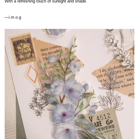
With a refreshing touch of sunlight and shade.
—i.m.o.g