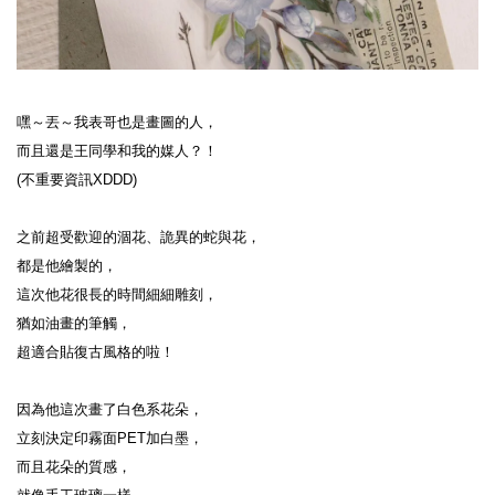
嘿～丟～我表哥也是畫圖的人，
而且還是王同學和我的媒人？！
(不重要資訊XDDD)
之前超受歡迎的涸花、詭異的蛇與花，
都是他繪製的，
這次他花很長的時間細細雕刻，
猶如油畫的筆觸，
超適合貼復古風格的啦！
因為他這次畫了白色系花朵，
立刻決定印霧面PET加白墨，
而且花朵的質感，