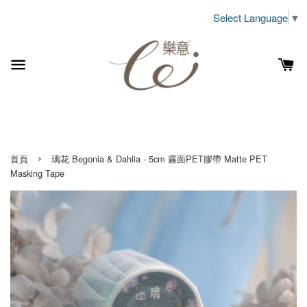
Select Language
▼
›
首頁
璃花 Begonia & Dahlia - 5cm 霧面PET膠帶 Matte PET
Masking Tape