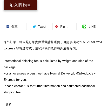
加入購物車
分享
Tweet
Pin it
LINE
海外訂單一律依照訂單實際重量計算運費，可提供 郵寄/EMS/FedEx/SF 
Express 等寄送方式，請私訊我們取得海外運費報價。
International shipping fee is calculated by weight and size of the 
package.
For all overseas orders, we have Normal Delivery/EMS/FedEx/SF 
Express for you.
Please contact us for further information and estimated additional 
shipping fee.
- 規格 -