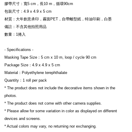
膠帶尺寸：寬5 cm，長10 m，循環90cm
包裝尺寸：4.9 x 4.9 x 5 cm
材質：大年創意承印，霧面PET，自帶離型紙，特油印刷，白墨
備註：不含其他拍照用品
數量：1捲入
- Specifications -
Masking Tape Size：5 cm x 10 m, loop / cycle 90 cm
Package Size：4.9 x 4.9 x 5 cm
Material：Polyethylene terephthalate
Quantity：1 roll per pack
* The product does not include the decorative items shown in the 
photos.
* The product does not come with other camera supplies.
* Please allow for some variation in color as displayed on different 
devices and screens.
* Actual colors may vary, no returning nor exchanging.