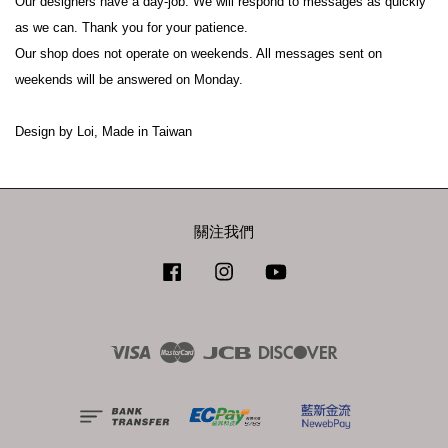
Our designers have a day-job. We will respond to messages as quickly 
as we can. Thank you for your patience.
Our shop does not operate on weekends. All messages sent on 
weekends will be answered on Monday.
Design by Loi, Made in Taiwan
關注我們
Facebook
Instagram
YouTube
Visa
Master
JCB
Discover