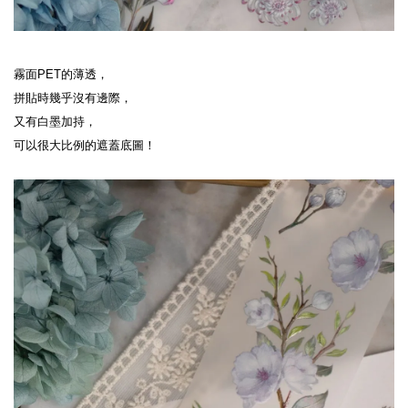
霧面PET的薄透，
拼貼時幾乎沒有邊際，
又有白墨加持，
可以很大比例的遮蓋底圖！