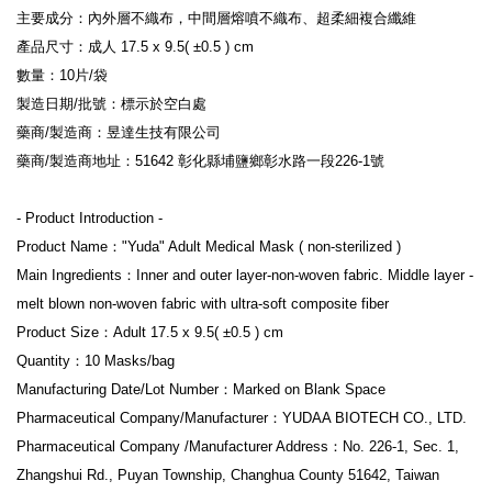
主要成分：內外層不織布，中間層熔噴不織布、超柔細複合纖維

產品尺寸：成人 17.5 x 9.5( ±0.5 ) cm

數量：10片/袋

製造日期/批號：標示於空白處

藥商/製造商：昱達生技有限公司

藥商/製造商地址：51642 彰化縣埔鹽鄉彰水路一段226-1號

- Product Introduction -

Product Name："Yuda" Adult Medical Mask ( non-sterilized )

Main Ingredients：Inner and outer layer-non-woven fabric. Middle layer -
melt blown non-woven fabric with ultra-soft composite fiber

Product Size：Adult 17.5 x 9.5( ±0.5 ) cm

Quantity：10 Masks/bag

Manufacturing Date/Lot Number：Marked on Blank Space 

Pharmaceutical Company/Manufacturer：YUDAA BIOTECH CO., LTD.

Pharmaceutical Company /Manufacturer Address：No. 226-1, Sec. 1, 
Zhangshui Rd., Puyan Township, Changhua County 51642, Taiwan 