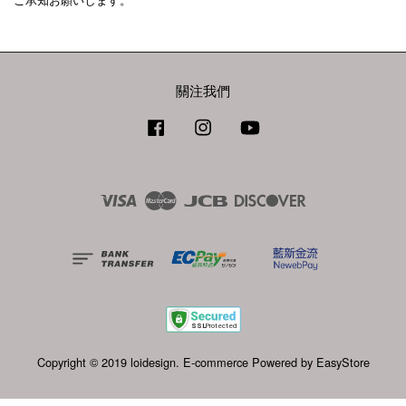
ご承知お願いします。
關注我們
Facebook
Instagram
YouTube
Visa
Master
JCB
Discover
Copyright © 2019 loidesign. E-commerce Powered by
EasyStore