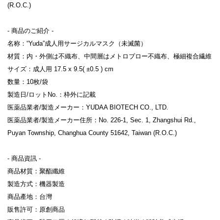
(R.O.C.)

- 商品のご紹介 -

名称：“Yuda”成人用サージカルマスク（未滅菌）

材質：内・外側は不織布、中間層はメトロブロー不織布、極細複合繊維

サイズ：成人用 17.5 x 9.5( ±0.5 ) cm

数量：10枚/袋

製造日/ロットNo.：枠外に記載

医薬品業者/製造メーカー：YUDAA BIOTECH CO., LTD.

医薬品業者/製造メーカー住所：No. 226-1, Sec. 1, Zhangshui Rd., 
Puyan Township, Changhua County 51642, Taiwan (R.O.C.)

- 商品資訊 -

商品材質：聚酯纖維

製造方式：機器製造

商品產地：台灣

販售許可：原創商品
