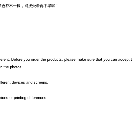
色都不一樣，能接受者再下單喔！

fferent. Before you order the products, please make sure that you can accept th
n the photos.

fferent devices and screens.

ces or printing differences.
