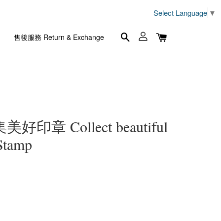
Select Language
▼
售後服務 Return & Exchange
採集美好印章 Collect beautiful
Stamp