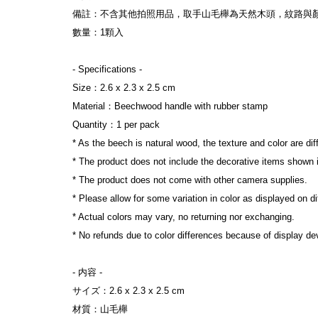
備註：不含其他拍照用品，取手山毛櫸為天然木頭，紋路與顏
數量：1顆入

- Specifications -

Size：2.6 x 2.3 x 2.5 cm

Material：Beechwood handle with rubber stamp

Quantity：1 per pack

* As the beech is natural wood, the texture and color are di
* The product does not include the decorative items shown i
* The product does not come with other camera supplies.

* Please allow for some variation in color as displayed on di
* Actual colors may vary, no returning nor exchanging.

* No refunds due to color differences because of display devi
- 内容 -

サイズ：2.6 x 2.3 x 2.5 cm

材質：山毛櫸
