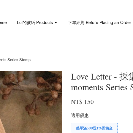
ome
Loi的孩紙 Products
下單細則 Before Placing an Order
nts Series Stamp
Love Letter - 
moments Series 
NT$ 150
適用優惠
整單滿500送1%回饋金